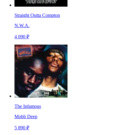
Straight Outta Compton
N.W.A.
4 090 ₽
The Infamous
Mobb Deep
5 890 ₽