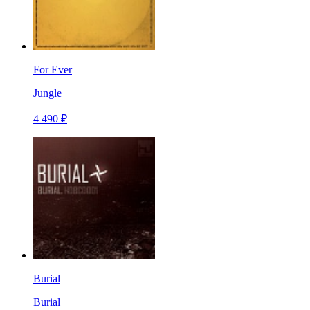
For Ever
Jungle
4 490 ₽
Burial
Burial