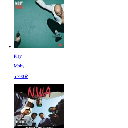
Play
Moby
5 790 ₽