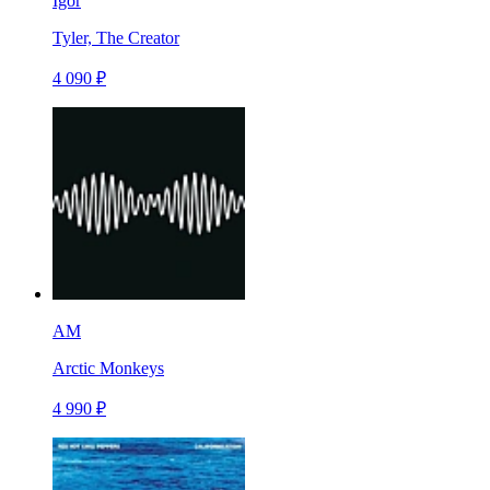
Igor
Tyler, The Creator
4 090 ₽
AM
Arctic Monkeys
4 990 ₽