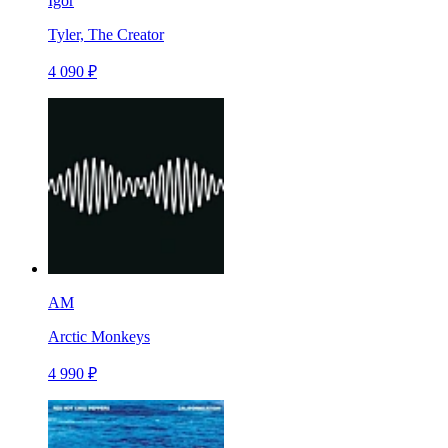
Igor
Tyler, The Creator
4 090 ₽
AM
Arctic Monkeys
4 990 ₽