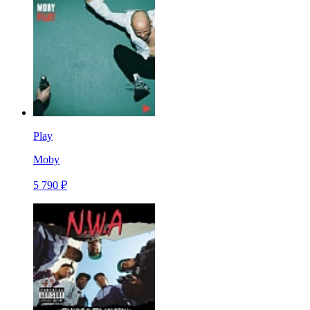
Play
Moby
5 790 ₽