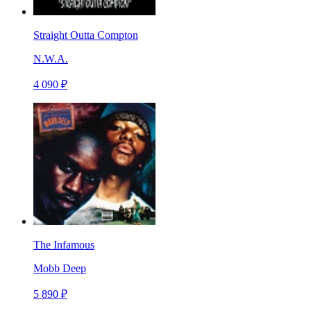
Straight Outta Compton
N.W.A.
4 090 ₽
The Infamous
Mobb Deep
5 890 ₽