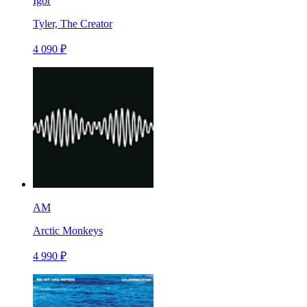
Igor
Tyler, The Creator
4 090 ₽
AM
Arctic Monkeys
4 990 ₽