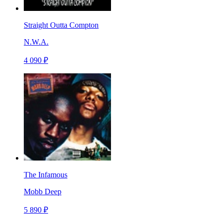
Straight Outta Compton
N.W.A.
4 090 ₽
The Infamous
Mobb Deep
5 890 ₽