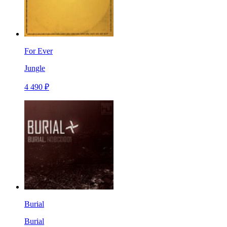
For Ever
Jungle
4 490 ₽
Burial
Burial