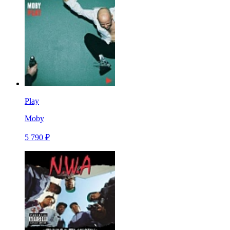
Play
Moby
5 790 ₽