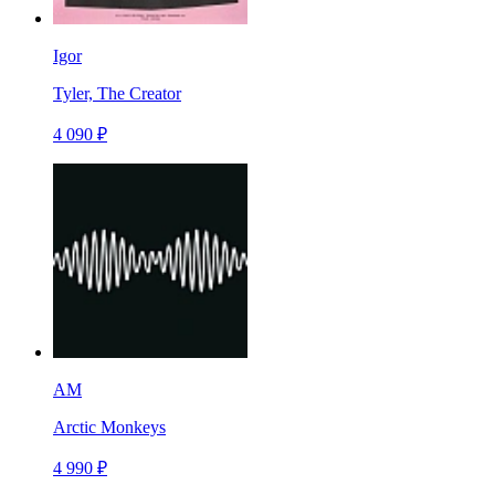
Igor
Tyler, The Creator
4 090 ₽
AM
Arctic Monkeys
4 990 ₽