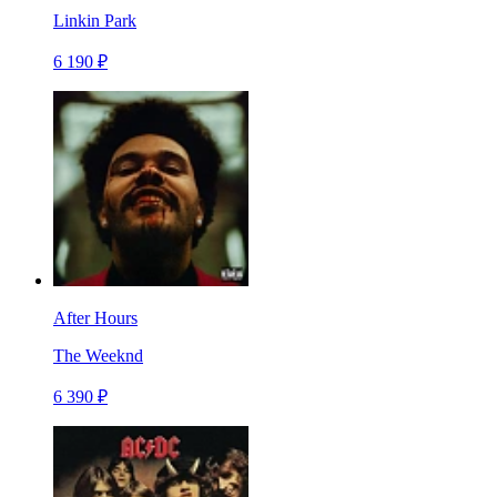
Linkin Park
6 190 ₽
After Hours
The Weeknd
6 390 ₽