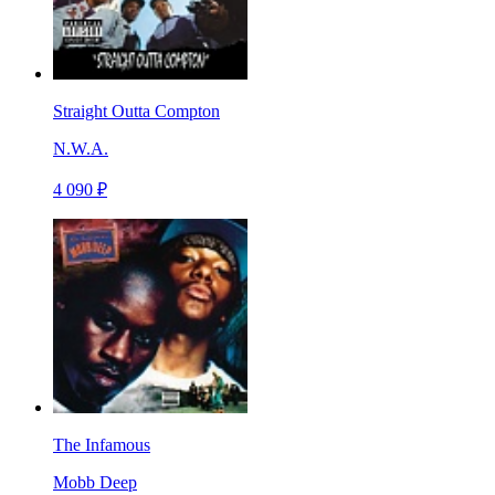
Straight Outta Compton
N.W.A.
4 090 ₽
The Infamous
Mobb Deep