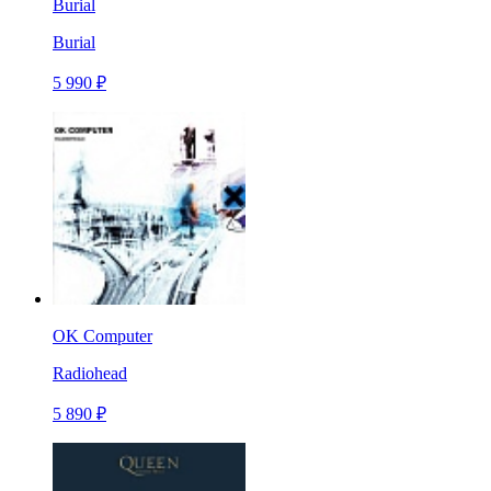
Burial
Burial
5 990 ₽
OK Computer
Radiohead
5 890 ₽