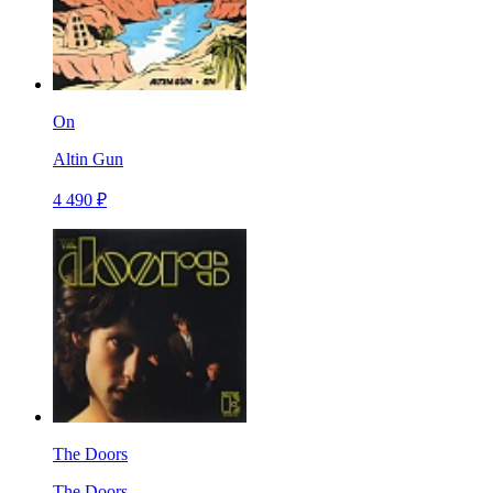
On
Altin Gun
4 490 ₽
The Doors
The Doors